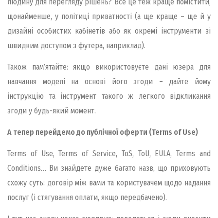
людину для перегляду рішень? Все це теж краще помістити,
щонайменше, у політиці приватності (а ще краще – ще й у
дизайні особистих кабінетів або як окремі інструменти зі
швидким доступом з футера, наприклад).
Також памʼятайте: якщо використовуєте дані юзера для
навчання моделі на основі його згоди – дайте йому
інструкцію та інструмент такого ж легкого відкликання
згоди у будь-який момент.
А тепер перейдемо до публічної оферти (Terms of Use)
Terms of Use, Terms of Service, ToS, ToU, EULA, Terms and
Conditions… Ви знайдете дуже багато назв, що приховують
схожу суть: договір між вами та користувачем щодо надання
послуг (і стягування оплати, якщо передбачено).