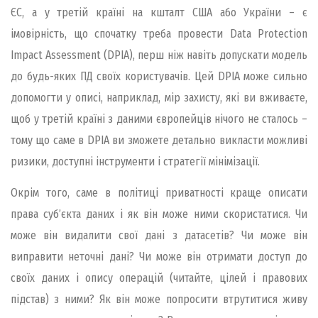
ЄС, а у третій країні на кшталт США або України – є
імовірність, що спочатку треба провести Data Protection
Impact Assessment (DPIA), перш ніж навіть допускати модель
до будь-яких ПД своїх користувачів. Цей DPIA може сильно
допомогти у описі, наприклад, мір захисту, які ви вживаєте,
щоб у третій країні з даними європейців нічого не сталось –
тому що саме в DPIA ви зможете детально викласти можливі
ризики, доступні інструменти і стратегії мінімізації.
Окрім того, саме в політиці приватності краще описати
права субʼєкта даних і як він може ними скористатися. Чи
може він видалити свої дані з датасетів? Чи може він
виправити неточні дані? Чи може він отримати доступ до
своїх даних і опису операцій (читайте, цілей і правових
підстав) з ними? Як він може попросити втрутитися живу