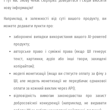
І тут нас знову чекає сюрприз: доведеться і сюди вносити
нову інформацію!
Наприклад, в залежності від суті вашого продукту, ви
можете додавати пункти про:
заборонені випадки використання вашого AI-powered
продукту;
авторське право і суміжні права (якщо ШІ генерує
текст, картинки, аудіо або інші твори, захищені
копірайтом);
моделі монетизації (якщо ви стягуєте оплату за фічу з
ШІ, але модель монетизації не передбачає однакової
оплати за кожний виклик через АРІ);
відповідність вимогам законодавства про захист
добросовісної конкуренції (наприклад, не видавати