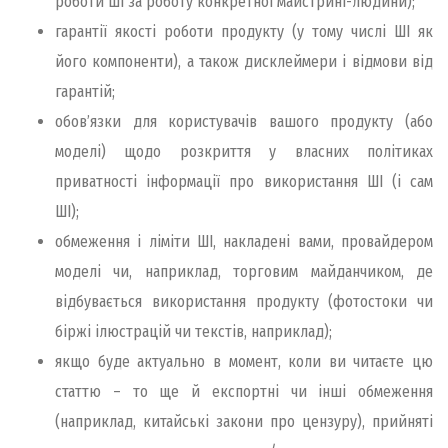
роботи ШІ за роботу конкретної майстрині-людини);
гарантії якості роботи продукту (у тому числі ШІ як
його компоненти), а також дисклеймери і відмови від
гарантій;
обовʼязки для користувачів вашого продукту (або
моделі) щодо розкриття у власних політиках
приватності інформації про використання ШІ (і сам
ШІ);
обмеження і ліміти ШІ, накладені вами, провайдером
моделі чи, наприклад, торговим майданчиком, де
відбувається використання продукту (фотостоки чи
біржі ілюстрацій чи текстів, наприклад);
якщо буде актуально в момент, коли ви читаєте цю
статтю – то ще й експортні чи інші обмеження
(наприклад, китайські закони про цензуру), прийняті