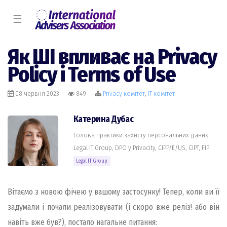
☰
Як ШІ впливає на Privacy
Policy і Terms of Use
08 червня 2023
849
Privacy комiтет
,
IT комiтет
Катерина Дубас
Голова практики захисту персональних даних
Legal IT Group, DPO у Privacity, CIPP/E/US, CIPT, FIP
Legal IT Group
Вітаємо з новою фічею у вашому застосунку! Тепер, коли ви її
задумали і почали реалізовувати (і скоро вже реліз! або він
навіть вже був?), постало нагальне питання: