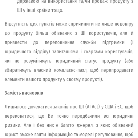
державою на використання та/чи продаж продукту з
ШІ у інші країни тощо.
Відсутність цих пунктів може спричинити не лише недовіру
до продукту більш обізнаних з ШІ користувачів, але й
призвести до переповнення служби підтримки (і
юридичного відділу) запитаннями і скаргами користувачів,
які не розумітимуть юридичний статус продукту (або
збиратимуть власний комплаєнс-пазл, щоб перепродавати
елементи вашого продукту у своєму продукті).
Замість висновків
Лишилось дочекатися законів про ШІ (AI Act) у США і ЄС, щоб
переконатися, що Ви точно передбачили всі юридичні
ризики. Але і без них є багато джерел, з яких обізнаний
юрист зможе взяти інформацію та моделі регулювання, щоб