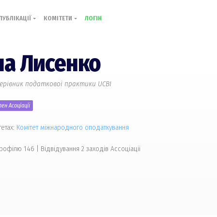
ПУБЛІКАЦІЇ
КОМІТЕТИ
ЛОГІН
на Лисенко
керівник податкової практики UCBI
ен Асоціації
тетах:
Комiтет міжнародного оподаткування
профілю 146
|
Відвідування 2 заходів Ассоціації