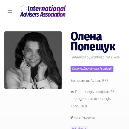
☰
Олена
Полещук
Головний бухгалтер "АТ ПУМБ"
Статус: Діючий член Асоціації
Експертизи: Аудит, IFRS
Переглядів профілю 361
|
Відвідування 18 заходів
Ассоціації
Київ, Україна
LinkedIn