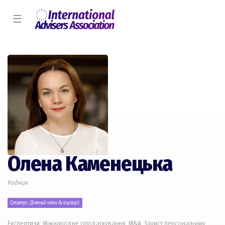
☰
Олена Каменецька
Радник
Статус: Діючий член Асоціації
Експертизи: Міжнародне оподаткування, M&A, Захист персональних