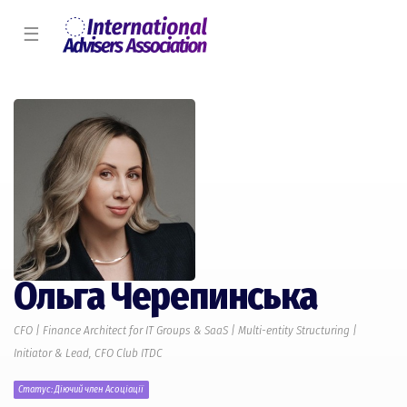
☰
Ольга Черепинська
CFO | Finance Architect for IT Groups & SaaS | Multi-entity Structuring |
Initiator & Lead, CFO Club ITDC
Статус: Діючий член Асоціації