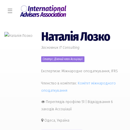
☰
Наталія Лозко
Засновник IT Consulting
Статус: Діючий член Асоціації
Експертизи: Міжнародне оподаткування, IFRS
Членство в комітетах:
Комiтет міжнародного
оподаткування
Переглядів профілю 51
|
Відвідування 6
заходів Ассоціації
Одеса, Україна