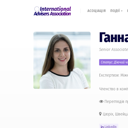
АСОЦІАЦІЯ
ПОДІЇ
Ганн
Senior Associat
Статус: Діючий чл
Експертизи: Мі
Членство в комі
Переглядів п
Цюріх, Швейца
LinkedIn