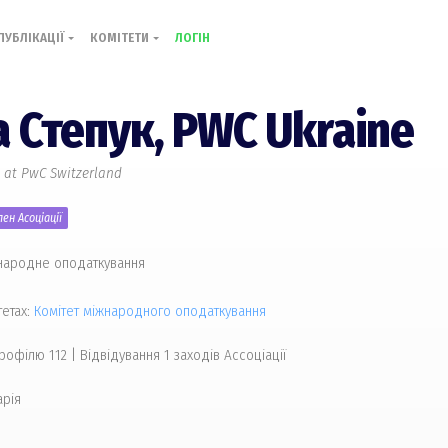
ПУБЛІКАЦІЇ
КОМІТЕТИ
ЛОГІН
а Степук,
PWC Ukraine
e at PwC Switzerland
ен Асоціації
жнародне оподаткування
тетах:
Комiтет міжнародного оподаткування
рофілю 112
|
Відвідування 1 заходів Ассоціації
рія