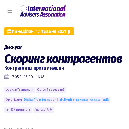
☰
понеділок, 17 травня 2021 р.
Дискусія
Скоринг контрагентов
Контрагенты против машин
17.05.21 16:00 - 16:45
Формат:
Трансляція
Статус:
Проведений
Організатор:
Digital Transformation Сlub
,
Комiтет комплаенсу та санкцій
1229 переглядів
Реєстрацій:
54
16:00 - 16:45 | 45 хв.