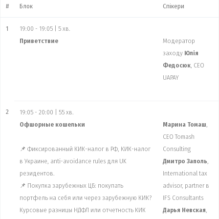
#
Блок
Спікери
1
19:00 - 19:05 | 5 хв.
Приветствие
Модератор
заходу
Юлія
Федосюк
, CEO
UAPAY
2
19:05 - 20:00 | 55 хв.
Офшорные кошельки
Марина Томаш
,
CEO Tomash
📌 Фиксированный КИК-налог в РФ, КИК-налог
Consulting
в Украине, anti-avoidance rules для UK
Дмитро Заполь
,
резидентов.
International tax
📌 Покупка зарубежных ЦБ: покупать
advisor, partner в
портфель на себя или через зарубежную КИК?
IFS Consultants
Курсовые разницы НДФЛ или отчетность КИК
Дарья Невская
,