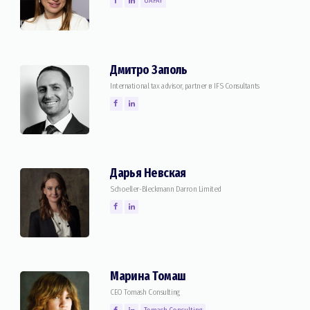
UAPAY
Дмитро Заполь
International tax advisor, partner в IFS Consultants
Дарья Невская
Schoeller-Bleckmann Darron Limited
Марина Томаш
CEO Tomash Consulting