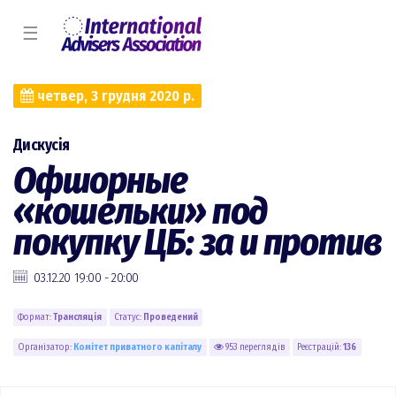
☰
четвер, 3 грудня 2020 р.
Дискусія
Офшорные
«кошельки» под
покупку ЦБ: за и против
03.12.20 19:00 - 20:00
Формат:
Трансляція
Статус:
Проведений
Організатор:
Комiтет приватного капіталу
953 переглядів
Реєстрацій:
136