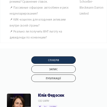
режима? Сравнение ставок.
Schoeller-
📌 Пассивные офшорки: автообмен и риск
Bleckmann Darron
недекларирования?
Limited
📌 КИК-кошелек для владения активами
внутри своей страны?
📌 Реально ли получить WHT льготу на
дивиденды по конвенции?
СПІКЕРИ
ЗАПИС
ПУБЛІКАЦІЇ
Юлія Федосюк
CEO UAPAY