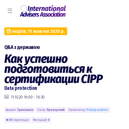
☰
неділя, 11 жовтня 2020 р.
Q&A з державою
Как успешно
подготовиться к
сертификации CIPP
Data protection
11.10.20 16:00 - 16:30
Формат:
Трансляція
Статус:
Проведений
Організатор:
Privacy комiтет
892 переглядів
Реєстрацій:
0