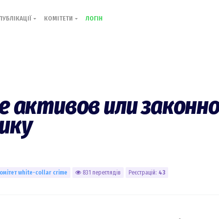
ПУБЛІКАЦІЇ
КОМІТЕТИ
ЛОГІН
е активов или законн
ику
омiтет white-collar crime
831 переглядів
Реєстрацій:
43