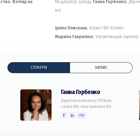
ство. Взгляд на
Модератор заходу
Ганна Горбенко
, Дире
ІАА
Ірина Плискань
, Юрист ФК Activitis
Марина Гаврилюк
, Управляющий партнёр
СПІКЕРИ
ЗАПИС
Ганна Горбенко
Директор комплаєнсу ОТР Bank,
голова УКА, член правління ІАА
УКА