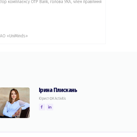
ктор комплаєнсу ОТР Bank, голова УКА, член правління
 АО «UniMinds»
Ірина Плискань
Юрист ФК Activitis