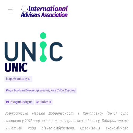
☰
UNIC
https://unic.org.ua
вул. Богдана Хмельницького 42, Київ 01054, Україна
info@unic.org.ua
LinkedIn
Всеукраїнська Мережа Доброчесності і Комплаєнсу (UNIC) була
створена у 2017 році за ініціативи українського бізнесу. Підтримали цю
ініціативу Рада бізнес-омбудсмена, Організація економічного