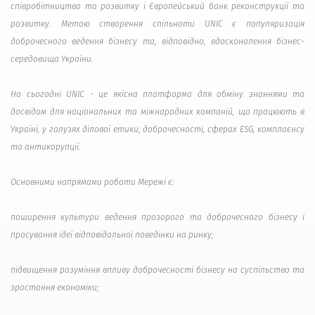
співробітництва та розвитку і Європейський банк реконструкції та
розвитку. Метою створення спільноти UNIC є популяризація
доброчесного ведення бізнесу та, відповідно, вдосконалення бізнес-
середовища України.
На сьогодні UNIC - це якісна платформа для обміну знаннями та
досвідом для національних та міжнародних компаній, що працюють в
Україні, у галузях ділової етики, доброчесності, сферах ESG, комплаєнсу
та антикорупції.
Основними напрямами роботи Мережі є:
поширення культури ведення прозорого та доброчесного бізнесу і
просування ідеї відповідальної поведінки на ринку;
підвищення розуміння впливу доброчесності бізнесу на суспільство та
зростання економіки;