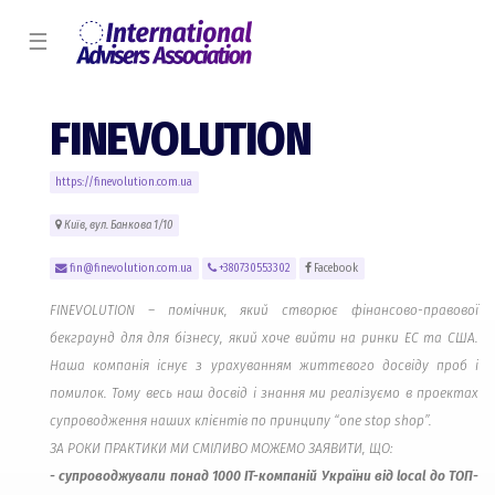
☰
FINEVOLUTION
https://finevolution.com.ua
Київ, вул. Банкова 1/10
fin@finevolution.com.ua
+380730553302
Facebook
FINEVOLUTION – помічник, який створює фінансово-правової
бекграунд для для бізнесу, який хоче вийти на ринки EC та США.
Наша компанія існує з урахуванням життєвого досвіду проб і
помилок. Тому весь наш досвід і знання ми реалізуємо в проектах
супроводження наших клієнтів по принципу “one stop shop”.
ЗА РОКИ ПРАКТИКИ МИ СМІЛИВО МОЖЕМО ЗАЯВИТИ, ЩО:
- супроводжували понад 1000 IT-компаній України від local до ТОП-