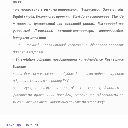
рівня
- ми працювали з різними напрямками: IT-кластери, Game-студії,
Digital студії, E-commerce проекти, StartUp акселератори, StartUp
– проекти (український та зовнішній ринок), Міжнародні та
українські IT-компанії, компанії-експортери, маркетплейси,
інтернет-магазини
- наші фахівці – позаштатні експерти з фінансово-правових
питань в Payoneer
- Finevolution офіційно представлена на e-Residency Marketplace
Естонія
- наші фахівці – експерти в побудові фінансової моделі стартапів
в Британському акселератор EXIP
Ми регулярно виступаємо на різних IT-конфах, ділимося з
учасниками практичним досвідом, кейсами та відповідаємо за
якість і актуальність отриманої слухачами інформації.
Команда
Вакансії